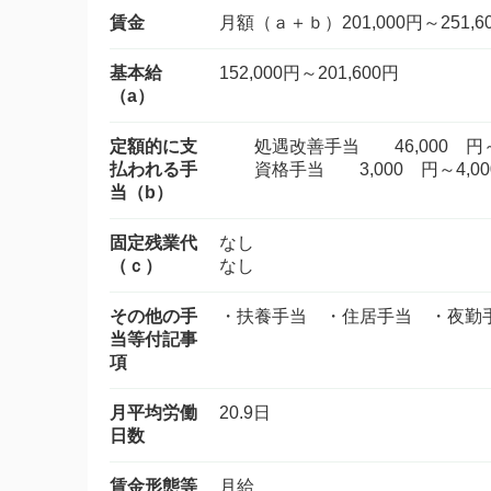
賃金
月額（ａ＋ｂ）201,000円～251,6
基本給
152,000円～201,600円
（a）
定額的に支
処遇改善手当 46,000 円～4
払われる手
資格手当 3,000 円～4,00
当（b）
固定残業代
なし
（ｃ）
なし
その他の手
・扶養手当 ・住居手当 ・夜勤
当等付記事
項
月平均労働
20.9日
日数
賃金形態等
月給