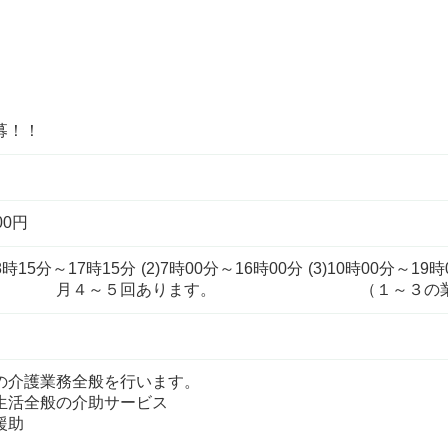
募！！
00円
時15分～17時15分 (2)7時00分～16時00分 (3)10時00
月４～５回あります。 （１～３の業務に慣
の介護業務全般を行います。
生活全般の介助サービス
援助