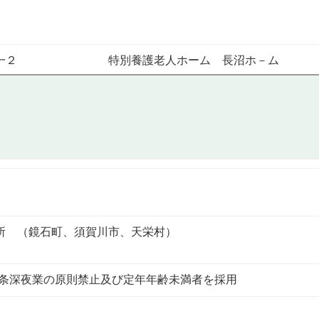
久保１一２ 特別養護老人ホーム 長沼ホ－ム
所 （鏡石町、須賀川市、天栄村）
１条深夜業の原則禁止及び定年年齢未満者を採用