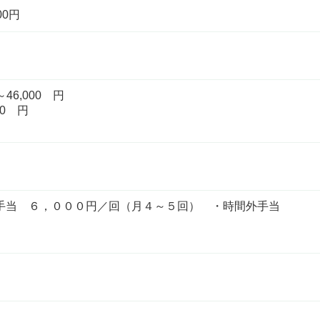
00円
6,000 円
0 円
手当 ６，０００円／回（月４～５回） ・時間外手当