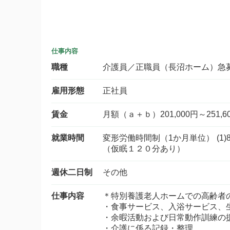
仕事内容
職種
介護員／正職員（長沼ホーム）急
雇用形態
正社員
賃金
月額（ａ＋ｂ）201,000円～251,6
就業時間
変形労働時間制（1か月単位） (1)8
（仮眠１２０分あり） 
週休二日制
その他
仕事内容
＊特別養護老人ホームでの高齢者
・食事サービス、入浴サービス、
・余暇活動および日常動作訓練の
・介護に係る記録・整理