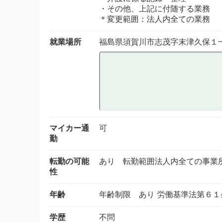
・その他、上記に付随する業務
＊変更範囲：法人内全ての業務
就業場所
福島県須賀川市志茂字末津
マイカー通
可
勤
転勤の可能
あり 転勤範囲法人内全ての事業
性
年齢
年齢制限 あり 労働基準法第６
学歴
不問