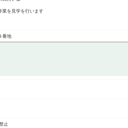
作業を見学を行います
８番地
禁止