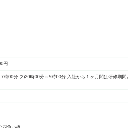
00円
～17時00分 (2)20時00分～5時00分 入社から１ヶ月間は
）
の四角い板