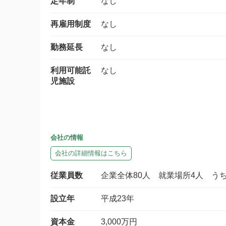
定年制
なし
再雇用制度
なし
勤務延長
なし
利用可能託
なし
児施設
会社の情報
会社の詳細情報はこちら
従業員数
企業全体80人 就業場所4人 う
設立年
平成23年
資本金
3,000万円