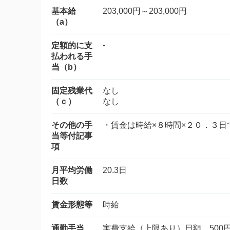
基本給
203,000円～203,000円
（a）
-
定額的に支
払われる手
当（b）
固定残業代
なし
（ｃ）
なし
その他の手
・賃金は時給×８時間×２０．３日
当等付記事
項
月平均労働
20.3日
日数
賃金形態等
時給
通勤手当
実費支給（上限あり）日額 500