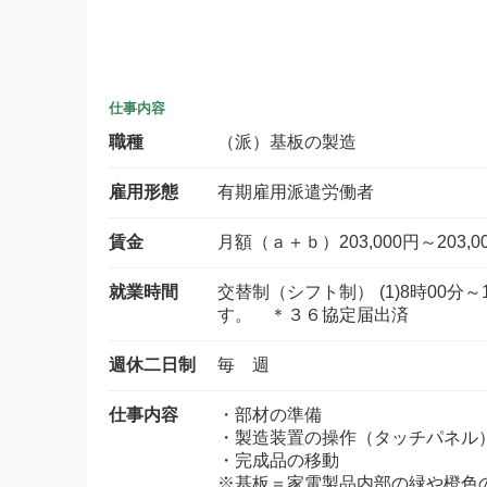
仕事内容
職種
（派）基板の製造
雇用形態
有期雇用派遣労働者
賃金
月額（ａ＋ｂ）203,000円～203,0
就業時間
交替制（シフト制） (1)8時00分
す。 ＊３６協定届出済
週休二日制
毎 週
仕事内容
・部材の準備
・製造装置の操作（タッチパネル
・完成品の移動
※基板＝家電製品内部の緑や橙色