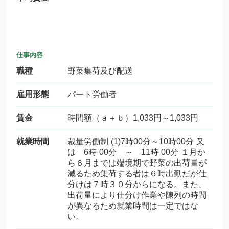
仕事内容
職種
野菜集荷及び配送
雇用形態
パート労働者
賃金
時間額（ａ＋ｂ）1,033円～1,033円
就業時間
裁量労働制 (1)7時00分～10時00分 又
は 6時 00分 ～ 11時 00分 １月か
ら６月までは端境期で野菜の出荷量が
減るため集荷する者は６時出勤だが仕
分けは７時３０分からになる。また、
出荷量により仕分け作業や陳列の時間
が異なるため就業時間は一定ではな
い。