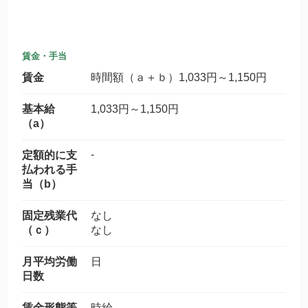
賃金・手当
賃金
時間額（ａ＋ｂ）1,033円～1,150円
基本給
1,033円～1,150円
（a）
-
定額的に支
払われる手
当（b）
固定残業代
なし
（ｃ）
なし
月平均労働
日
日数
賃金形態等
時給