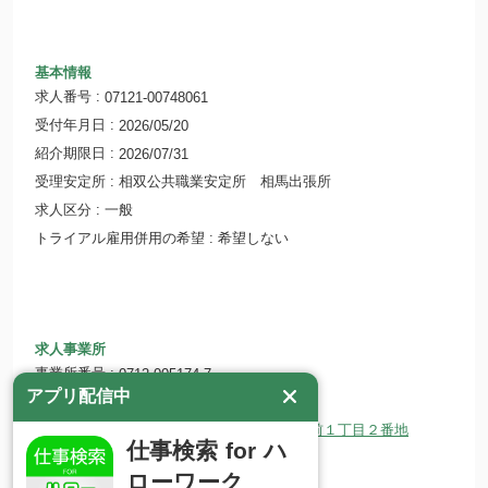
基本情報
求人番号
07121-00748061
受付年月日
2026/05/20
紹介期限日
2026/07/31
受理安定所
相双公共職業安定所 相馬出張所
求人区分
一般
トライアル雇用併用の希望
希望しない
求人事業所
事業所番号
0712-005174-7
アプリ配信中
事業所名
株式会社 新輝
所在地
〒979-2709 福島県相馬郡新地町駅前１丁目２番地
仕事検索 for ハ
ホームページ
ローワーク