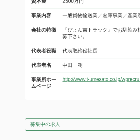
資本金
2500万円
事業内容
一般貨物輸送業／倉庫事業／産業
会社の特徴
『ぴょん吉トラック』でお馴染み
募下さい。
代表者役職
代表取締役社長
代表者名
中田 剛
http://www.t-umesato.co.jp/wprec
事業所ホー
ムページ
募集中の求人