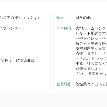
シニア応援〉（つくば）
休日
日その他
ハブセンター
仕事内容
大型ホームセンタ
たルート配送です
ーやトイレットペ
時ごろ～午後３時
※福利厚生が充実
応援します） 「
トされたト ラッ
１０時間程度 時間応相談
する、社会になく
頑張りましょう！
さい。 変更範囲
就業場所
茨城県つくば市真