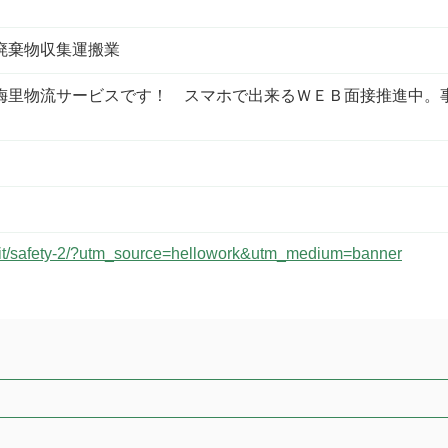
廃棄物収集運搬業
梅里物流サービスです！ スマホで出来るＷＥＢ面接推進中。
ruit/safety-2/?utm_source=hellowork&utm_medium=banner