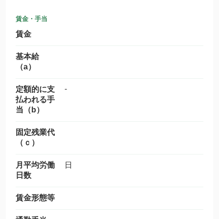
賃金・手当
賃金
基本給
（a）
-
定額的に支
払われる手
当（b）
固定残業代
（ｃ）
月平均労働
日
日数
賃金形態等