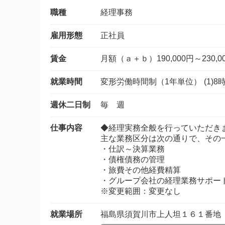
職種
経理事務
雇用形態
正社員
賃金
月額（ａ＋ｂ）190,000円～230,0
就業時間
変形労働時間制（1年単位） (1)8
週休二日制
毎 週
仕事内容
◆経理実務全般を行っていただき
主な業務区分は次の通りで、その
・仕訳～決算業務
・債権債務の管理
・旅費その他経費精算
・グループ会社の経理業務サポー
※変更範囲：変更なし
就業場所
福島県須賀川市上人坦１６１番地