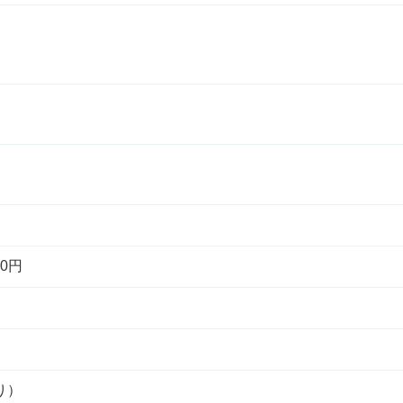
0円
り）