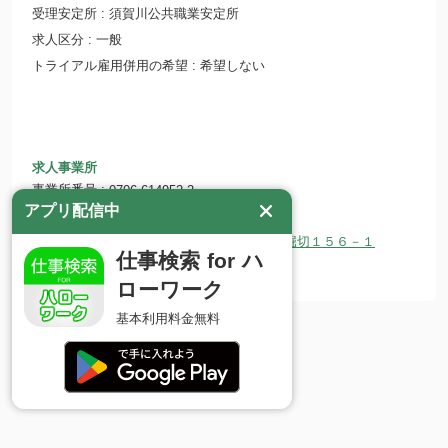
受理安定所
須賀川公共職業安定所
求人区分
一般
トライアル雇用併用の希望
希望しない
求人事業所
事業所番号
0706-614952-2
アプリ配信中
事業所名
株式会社 ヤナイ
所在地
〒962-0125 福島県須賀川市堀込字堀切１５６－１
仕事検索 for ハ
ホームページ
ローワーク
基本利用料金無料