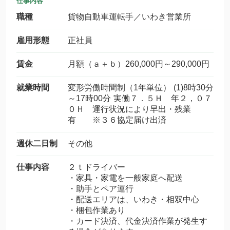
仕事内容
職種
貨物自動車運転手／いわき営業所
雇用形態
正社員
賃金
月額（ａ＋ｂ）260,000円～290,000円
就業時間
変形労働時間制（1年単位） (1)8時30分
～17時00分 実働７．５Ｈ 年２，０７
０Ｈ 運行状況により早出・残業
有 ※３６協定届け出済
週休二日制
その他
仕事内容
２ｔドライバー
・家具・家電を一般家庭へ配送
・助手とペア運行
・配送エリアは、いわき・相双中心
・梱包作業あり
・カード決済、代金決済作業が発生す