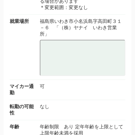
る場合があります
＊変更範囲：変更なし
就業場所
福島県いわき市小名浜島字高田町３１
－６ 「（株）ヤナイ いわき営業
所」
マイカー通
可
勤
転勤の可能
なし
性
年齢
年齢制限 あり 定年年齢を上限として
上限年齢未満を採用