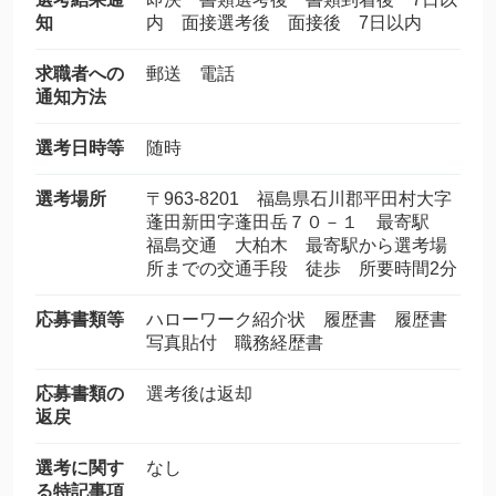
知
内 面接選考後 面接後 7日以内
求職者への
郵送 電話
通知方法
選考日時等
随時
選考場所
〒963-8201 福島県石川郡平田村大字
蓬田新田字蓬田岳７０－１ 最寄駅
福島交通 大柏木 最寄駅から選考場
所までの交通手段 徒歩 所要時間2分
応募書類等
ハローワーク紹介状 履歴書 履歴書
写真貼付 職務経歴書
応募書類の
選考後は返却
返戻
選考に関す
なし
る特記事項