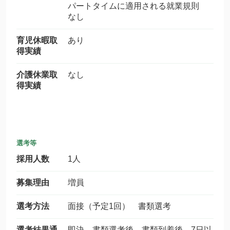
パートタイムに適用される就業規則
なし
育児休暇取
あり
得実績
介護休業取
なし
得実績
選考等
採用人数
1人
募集理由
増員
選考方法
面接（予定1回） 書類選考
選考結果通
即決 書類選考後 書類到着後 7日以