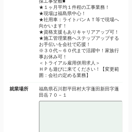
採工事全般■
★１ヶ月平均１件程の工事業務！
★現場は福島県中心！
★社用車：ライトバンＡＴ等で現場へ
向かいます！
★資格支援もありキャリアアップ可！
★施工管理業務へステップアップする
お手伝いを会社で応援！
※３０代～６０代まで活躍中！家族行
事お休み可！
＜トライアル雇用併用求人＞
ＨＰも遊びに来てください！【変更範
囲：会社の定める業務】
就業場所
福島県石川郡平田村大字蓬田新田字蓬
田岳７０－１