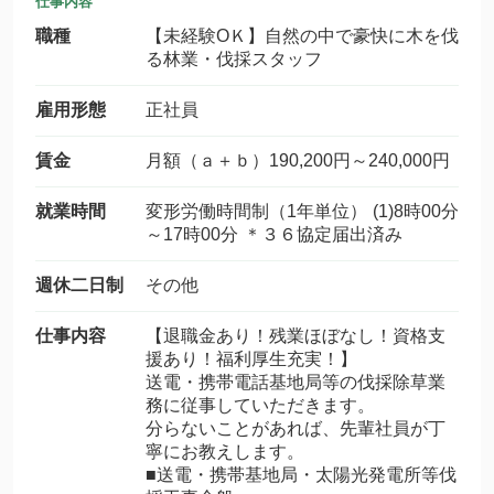
仕事内容
職種
【未経験ОＫ】自然の中で豪快に木を伐
る林業・伐採スタッフ
雇用形態
正社員
賃金
月額（ａ＋ｂ）190,200円～240,000円
就業時間
変形労働時間制（1年単位） (1)8時00分
～17時00分 ＊３６協定届出済み
週休二日制
その他
仕事内容
【退職金あり！残業ほぼなし！資格支
援あり！福利厚生充実！】
送電・携帯電話基地局等の伐採除草業
務に従事していただきます。
分らないことがあれば、先輩社員が丁
寧にお教えします。
■送電・携帯基地局・太陽光発電所等伐