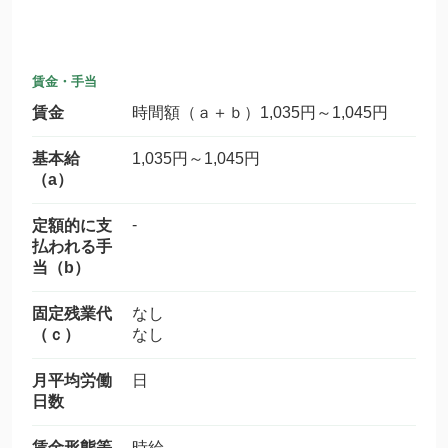
賃金・手当
賃金
時間額（ａ＋ｂ）1,035円～1,045円
基本給
1,035円～1,045円
（a）
-
定額的に支
払われる手
当（b）
固定残業代
なし
（ｃ）
なし
月平均労働
日
日数
賃金形態等
時給