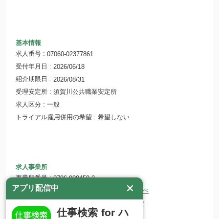
基本情報
求人番号
07060-02377861
受付年月日
2026/06/18
紹介期限日
2026/08/31
受理安定所
須賀川公共職業安定所
求人区分
一般
トライアル雇用併用の希望
希望しない
求人事業所
事業所番号
0706-000450-0
アプリ配信中
事業所名
株式会社コンフェクションわたなべ
所在地
〒962-0041 福島県須賀川市横山町２
仕事検索 for ハ
ホームページ