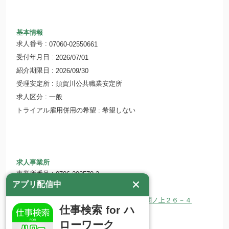
基本情報
求人番号
07060-02550661
受付年月日
2026/07/01
紹介期限日
2026/09/30
受理安定所
須賀川公共職業安定所
求人区分
一般
トライアル雇用併用の希望
希望しない
求人事業所
事業所番号
0706-202579-2
アプリ配信中
事業所名
社会福祉法人愛親福祉会
所在地
〒962-0403 福島県須賀川市滑川字関ノ上２６－４
仕事検索 for ハ
ホームページ
aishin-f.or.jp/
ローワーク