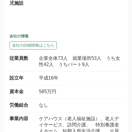
児施設
会社の情報
会社の詳細情報はこちら
従業員数
企業全体73人 就業場所53人 うち女
性42人 うちパート9人
設立年
平成16年
資本金
585万円
労働組合
なし
事業内容
ケアハウス（老人福祉施設）、老人デ
イサービス、訪問介護、 特別養護老
人ホーム、短期入所生活介護 ※居