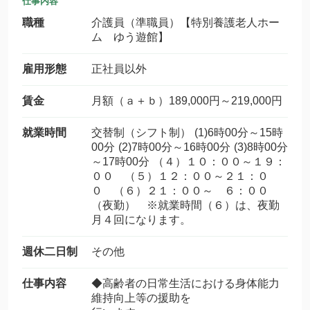
仕事内容
職種
介護員（準職員）【特別養護老人ホー
ム ゆう遊館】
雇用形態
正社員以外
賃金
月額（ａ＋ｂ）189,000円～219,000円
就業時間
交替制（シフト制） (1)6時00分～15時
00分 (2)7時00分～16時00分 (3)8時00分
～17時00分 （４）１０：００～１９：
００ （５）１２：００～２１：０
０ （６）２１：００～ ６：００
（夜勤） ※就業時間（６）は、夜勤
月４回になります。
週休二日制
その他
仕事内容
◆高齢者の日常生活における身体能力
維持向上等の援助を