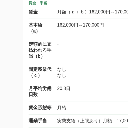
賃金・手当
賃金
月額（ａ＋ｂ）162,000円～170,0
基本給
162,000円～170,000円
（a）
-
定額的に支
払われる手
当（b）
固定残業代
なし
（ｃ）
なし
月平均労働
20.8日
日数
賃金形態等
月給
通勤手当
実費支給（上限あり）月額 17,00