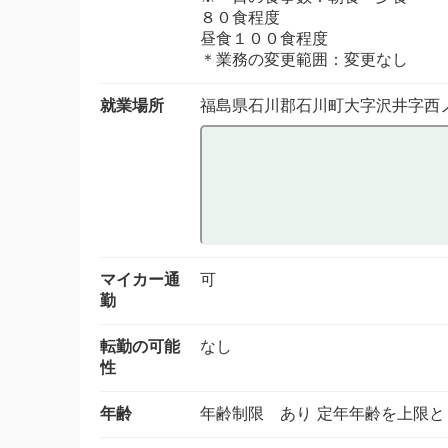
８０食程度
昼食１００食程度
＊業務の変更範囲：変更なし
就業場所
福島県石川郡石川町大字沢井字西
マイカー通
可
勤
転勤の可能
なし
性
年齢
年齢制限 あり 定年年齢を上限