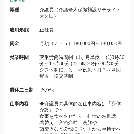
仕事内容
職種
介護員（介護老人保健施設サテライト
大久田）
雇用形態
正社員
賃金
月額（ａ＋ｂ）180,000円～180,000円
就業時間
変形労働時間制（1か月単位） (1)8時30
分～17時30分 (2)16時30分～9時30分
シフト制による ※夜勤：月０～４回
程度 ※交替制
週休二日制
その他
仕事内容
◆介護員の具体的な仕事内容は『身体
介護』です。
食事を食べさせたり、排泄のお世話、
着替え、入浴介助、洗顔や
歯磨きなどの他にベットから車椅子へ