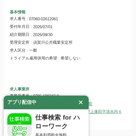
基本情報
求人番号
07060-02612061
受付年月日
2026/07/01
紹介期限日
2026/09/30
受理安定所
須賀川公共職業安定所
求人区分
一般
トライアル雇用併用の希望
希望しない
求人事業所
事業所番号
0706-100342-0
アプリ配信中
事業所名
医療法人 誠励会 ひらた中央病院
所在地
〒963-8202 福島県石川郡平田村大字上蓬田字清水内４
仕事検索 for ハ
ホームページ
http://www.seireikai.net/
ローワーク
基本利用料金無料