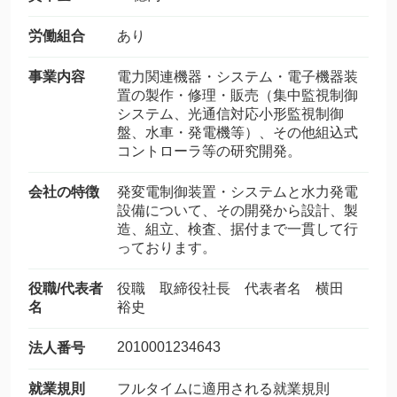
労働組合
あり
事業内容
電力関連機器・システム・電子機器装
置の製作・修理・販売（集中監視制御
システム、光通信対応小形監視制御
盤、水車・発電機等）、その他組込式
コントローラ等の研究開発。
会社の特徴
発変電制御装置・システムと水力発電
設備について、その開発から設計、製
造、組立、検査、据付まで一貫して行
っております。
役職/代表者
役職 取締役社長 代表者名 横田
名
裕史
2010001234643
法人番号
就業規則
フルタイムに適用される就業規則