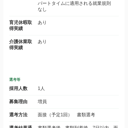
パートタイムに適用される就業規則
なし
育児休暇取
あり
得実績
介護休業取
あり
得実績
選考等
採用人数
1人
募集理由
増員
選考方法
面接（予定1回） 書類選考
選考結果通
書類選考後 書類到着後 7日以内 面