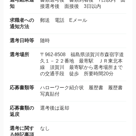
知
接選考後 面接後 3日以内
求職者への
郵送 電話 Eメール
通知方法
選考日時等
随時
選考場所
〒962-8508 福島県須賀川市森宿字道
久１－２２番地 最寄駅 ＪＲ東北本
線 須賀川 最寄駅から選考場所まで
の交通手段 徒歩 所要時間20分
応募書類等
ハローワーク紹介状 履歴書 履歴書
写真貼付
応募書類の
選考後は返却
返戻
選考に関す
なし
る特記事項