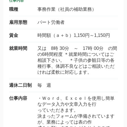
仕事内容
職種
事務作業（社員の補助業務）
雇用形態
パート労働者
賃金
時間額（ａ＋ｂ）1,150円～1,150円
就業時間
又は 8時 30分 ～ 17時 00分 の間
の6時間程度 ＊就業時間についてはご
相談下さい。 ＊子供の参観日等の各
種行事、体調不良などはご相談いただ
ければ柔軟に対応します。
週休二日制
毎 週
仕事内容
・Ｗｏｒｄ、Ｅｘｃｅｌを使用し簡単
なデータ入力や文章入力を行
っていただきます。
決まったフォームが準備されています
が、業務によっては表の作