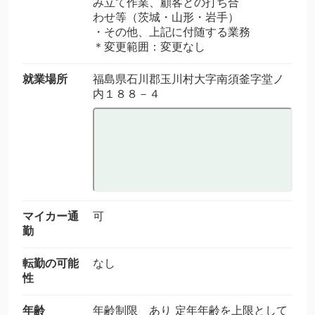
み立て作業、顧客との打ち合
わせ等（茨城・山形・岩手）
・その他、上記に付随する業務
＊変更範囲：変更なし
就業場所
福島県石川郡玉川村大字南須釜字堂ノ
内１８８－４
マイカー通
可
勤
転勤の可能
なし
性
年齢
年齢制限 あり 定年年齢を上限として