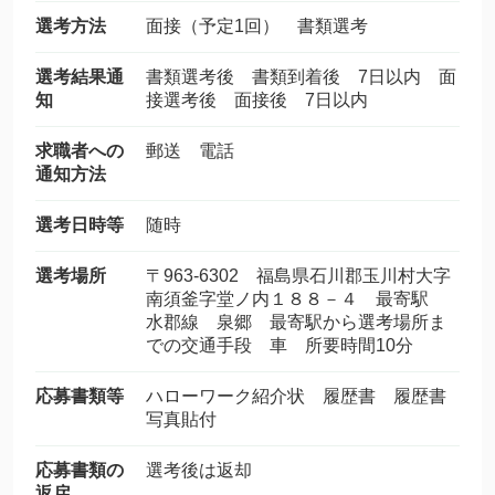
選考方法
面接（予定1回） 書類選考
選考結果通
書類選考後 書類到着後 7日以内 面
知
接選考後 面接後 7日以内
求職者への
郵送 電話
通知方法
選考日時等
随時
選考場所
〒963-6302 福島県石川郡玉川村大字
南須釜字堂ノ内１８８－４ 最寄駅
水郡線 泉郷 最寄駅から選考場所ま
での交通手段 車 所要時間10分
応募書類等
ハローワーク紹介状 履歴書 履歴書
写真貼付
応募書類の
選考後は返却
返戻