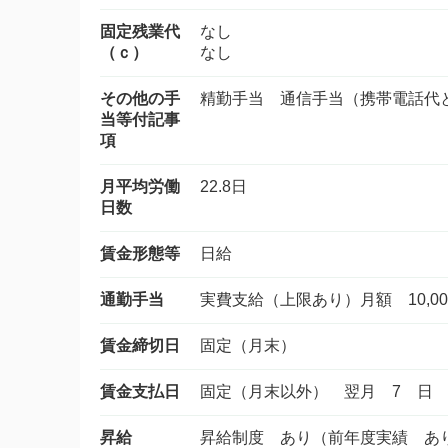
固定残業代
なし
（ｃ）
なし
その他の手
精勤手当 通信手当（携帯電話代
当等付記事
項
月平均労働
22.8日
日数
賃金形態等
日給
通勤手当
実費支給（上限あり）月額 10,00
賃金締切日
固定（月末）
賃金支払日
固定（月末以外） 翌月 7 日
昇給
昇給制度 あり（前年度実績 あ