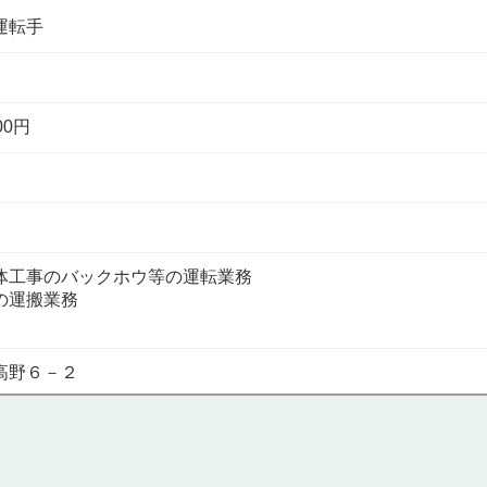
運転手
00円
体工事のバックホウ等の運転業務
の運搬業務
高野６－２