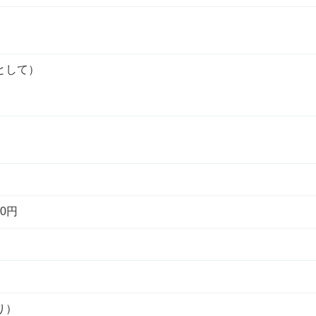
として）
0円
り）