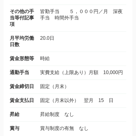
その他の手
皆勤手当 ５，０００円／月 深夜
当等付記事
手当 時間外手当
項
月平均労働
20.0日
日数
賃金形態等
時給
通勤手当
実費支給（上限あり）月額 10,000円
賃金締切日
固定（月末）
賃金支払日
固定（月末以外） 翌月 15 日
昇給
昇給制度 なし
賞与
賞与制度の有無 なし