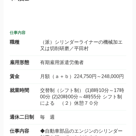
仕事内容
職種
（派）シリンダーライナーの機械加エ
又は切削研磨／平田村
雇用形態
有期雇用派遣労働者
賃金
月額（ａ＋ｂ）224,750円～248,000円
就業時間
交替制（シフト制） (1)8時10分～17時
00分 (2)20時00分～4時55分 シフト制
による （２）休憩７０分
週休二日制
毎 週
仕事内容
◆自動車部品のエンジンのシリンダー