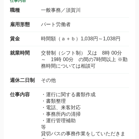
仕事内容
職種
一般事務／須賀川
雇用形態
パート労働者
賃金
時間額（ａ＋ｂ）1,038円～1,038円
就業時間
交替制（シフト制） 又は 8時 00分
～ 19時 00分 の間の7時間以上 ※勤
務時間については相談可
週休二日制
その他
仕事内容
・運行に関する書類作成
・書類整理
・電話、来客対応
・事務所内の清掃
・運行管理補助
等
貸切バスの事務作業をしていただきま