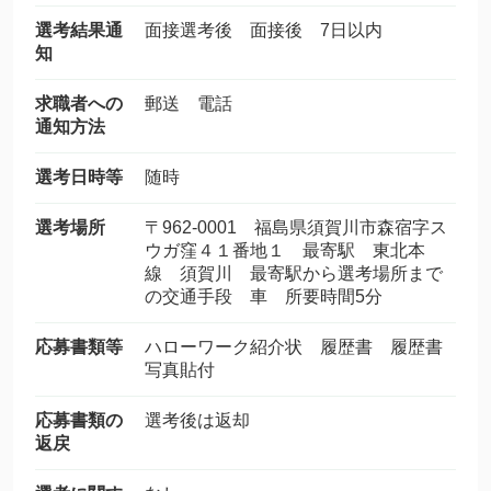
選考結果通
面接選考後 面接後 7日以内
知
求職者への
郵送 電話
通知方法
選考日時等
随時
選考場所
〒962-0001 福島県須賀川市森宿字ス
ウガ窪４１番地１ 最寄駅 東北本
線 須賀川 最寄駅から選考場所まで
の交通手段 車 所要時間5分
応募書類等
ハローワーク紹介状 履歴書 履歴書
写真貼付
応募書類の
選考後は返却
返戻