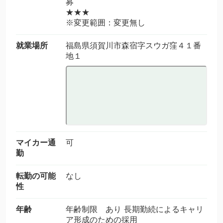
募
★★★
※変更範囲：変更無し
就業場所
福島県須賀川市森宿字スウガ窪４１番
地１
マイカー通
可
勤
転勤の可能
なし
性
年齢
年齢制限 あり 長期勤続によるキャリ
ア形成のための採用