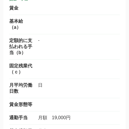
賃金
基本給
（a）
-
定額的に支
払われる手
当（b）
固定残業代
（ｃ）
月平均労働
日
日数
賃金形態等
通勤手当
月額 19,000円