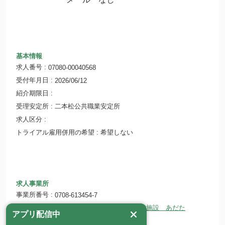
基本情報
求人番号
07080-00040568
受付年月日
2026/06/12
紹介期限日
受理安定所
二本松公共職業安定所
求人区分
トライアル雇用併用の希望
希望しない
求人事業所
事業所番号
0708-613454-7
医療法人 幸信会 介護老人保健施設 あだた
事業所名
アプリ配信中
ら