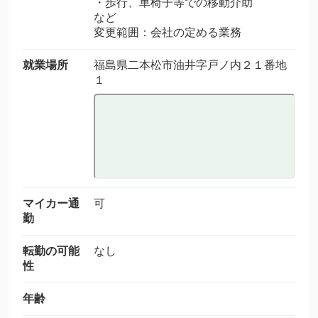
・歩行、車椅子等での移動介助
など
変更範囲：会社の定める業務
就業場所
福島県二本松市油井字戸ノ内２１番地
１
マイカー通
可
勤
転勤の可能
なし
性
年齢