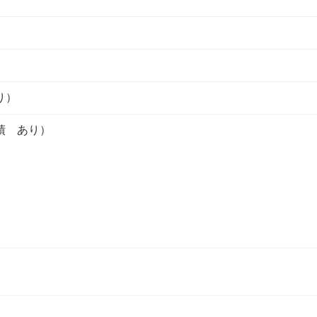
り）
績 あり）