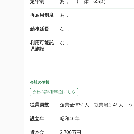
定年制
あり （一律 65歳）
再雇用制度
あり
勤務延長
なし
利用可能託
なし
児施設
会社の情報
会社の詳細情報はこちら
従業員数
企業全体51人 就業場所49人 
設立年
昭和46年
資本金
2,700万円