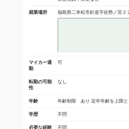
就業場所
福島県二本松市針道字佐勢ノ宮２
マイカー通
可
勤
転勤の可能
なし
性
年齢
年齢制限 あり 定年年齢を上限
学歴
不問
必要な経験
不問