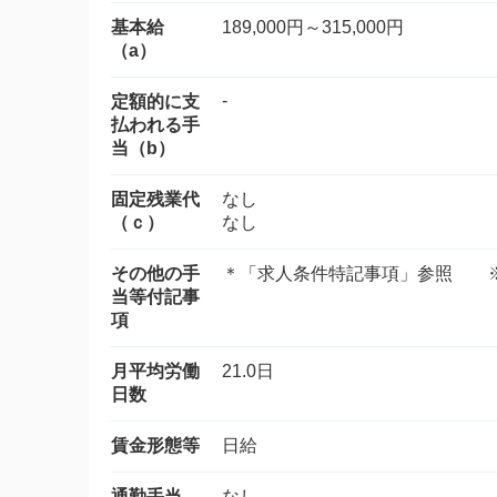
基本給
189,000円～315,000円
（a）
-
定額的に支
払われる手
当（b）
固定残業代
なし
（ｃ）
なし
その他の手
＊「求人条件特記事項」参照 
当等付記事
項
月平均労働
21.0日
日数
賃金形態等
日給
通勤手当
なし