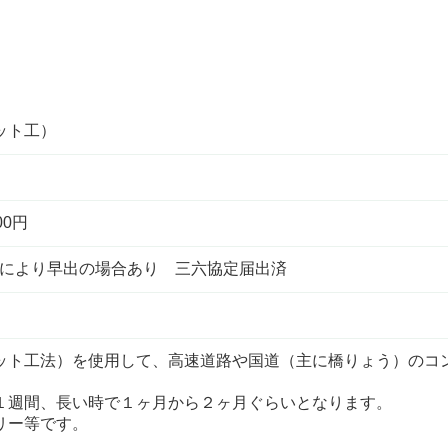
ット工）
00円
場状況により早出の場合あり 三六協定届出済
ット工法）を使用して、高速道路や国道（主に橋りょう）のコ
）
１週間、長い時で１ヶ月から２ヶ月ぐらいとなります。
リー等です。