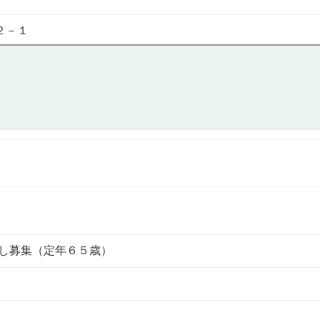
２－１
とし募集（定年６５歳）