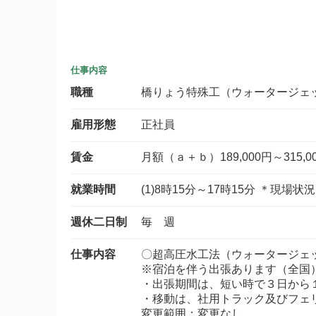
仕事内容
職種
橋りょう特殊工（ウォータージェ
雇用形態
正社員
賃金
月額（ａ＋ｂ）189,000円～315,0
就業時間
(1)8時15分～17時15分 ＊現
週休二日制
毎 週
仕事内容
〇超高圧水工法（ウォータージェ
※宿泊を伴う出張あります（全国
・出張期間は、短い時で３日から
・移動は、社用トラック及びフェ
変更範囲：変更なし