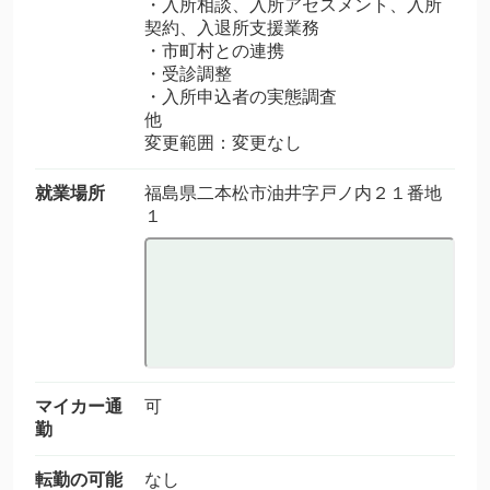
・入所相談、入所アセスメント、入所
契約、入退所支援業務
・市町村との連携
・受診調整
・入所申込者の実態調査
他
変更範囲：変更なし
就業場所
福島県二本松市油井字戸ノ内２１番地
１
マイカー通
可
勤
転勤の可能
なし