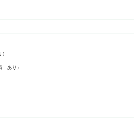
り）
績 あり）