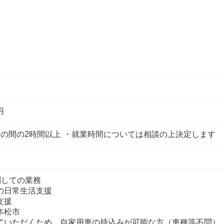
円
0分 の間の2時間以上 ・就業時間については相談の上決定します
問しての業務
の日常生活支援
支援
本松市
ていただくため、自家用車の持込みが可能な方（車種等不問）