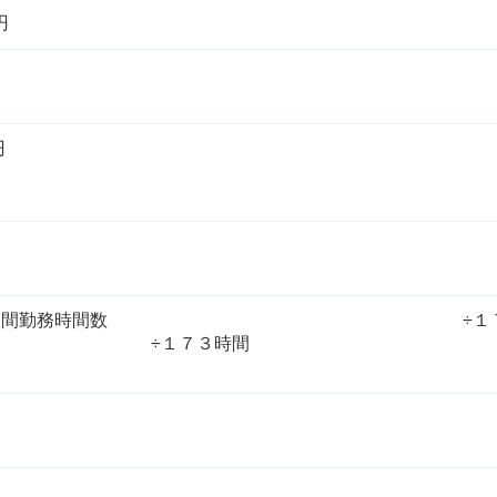
円
円
００円×月間勤務時間数 ÷１７３時間 ・
÷１７３時間