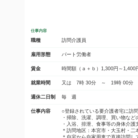
仕事内容
職種
訪問介護員
雇用形態
パート労働者
賃金
時間額（ａ＋ｂ）1,300円～1,400
就業時間
又は 7時 30分 ～ 19時 0
週休二日制
毎 週
仕事内容
○登録されている要介護者宅に訪
・掃除、洗濯、調理、買い物など
・入浴、排泄、食事等の身体介護
＊訪問地区：本宮市・大玉村・二
＊自宅から自家用車で直接訪問し