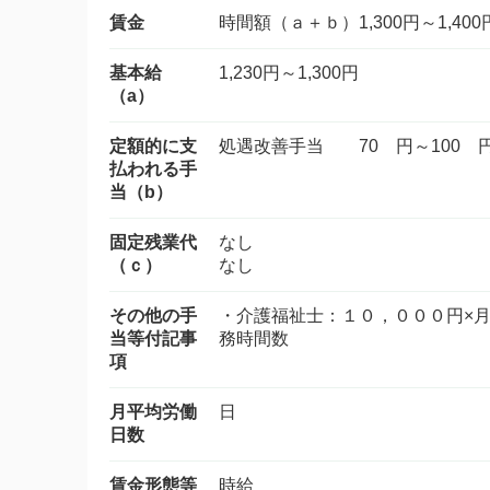
賃金
時間額（ａ＋ｂ）1,300円～1,400
基本給
1,230円～1,300円
（a）
定額的に支
処遇改善手当 70 円～100 
払われる手
当（b）
固定残業代
なし
（ｃ）
なし
その他の手
・介護福祉士：１０，０
当等付記事
務時間数 
項
月平均労働
日
日数
賃金形態等
時給