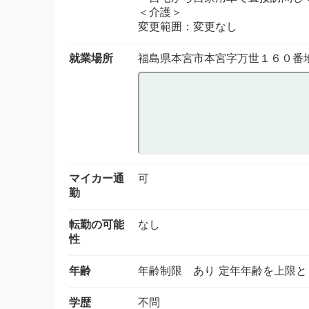
＜介護＞
変更範囲：変更なし
就業場所
福島県本宮市本宮字万世１６０番
マイカー通
可
勤
転勤の可能
なし
性
年齢
年齢制限 あり 定年年齢を上限と
学歴
不問