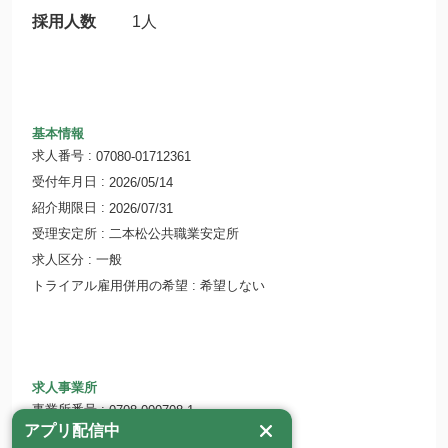
採用人数
1人
基本情報
求人番号
07080-01712361
受付年月日
2026/05/14
紹介期限日
2026/07/31
受理安定所
二本松公共職業安定所
求人区分
一般
トライアル雇用併用の希望
希望しない
求人事業所
事業所番号
0708-000708-1
アプリ配信中
事業所名
学校法人 二本松学園