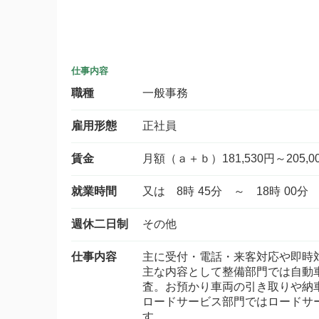
仕事内容
職種
一般事務
雇用形態
正社員
賃金
月額（ａ＋ｂ）181,530円～205,0
就業時間
又は 8時 45分 ～ 18時 0
週休二日制
その他
仕事内容
主に受付・電話・来客対応や即時
主な内容として整備部門では自動
査。お預かり車両の引き取りや納
ロードサービス部門ではロードサ
す。