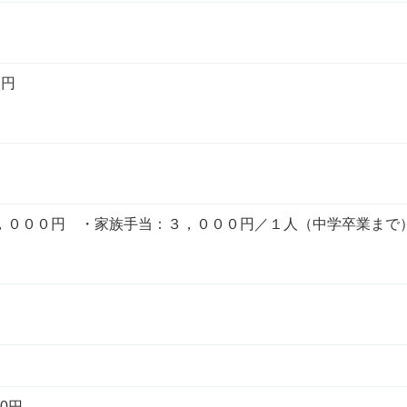
 円
，０００円 ・家族手当：３，０００円／１人（中学卒業まで
0円