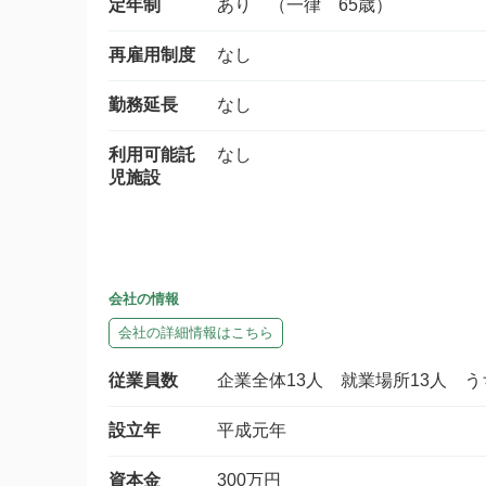
定年制
あり （一律 65歳）
再雇用制度
なし
勤務延長
なし
利用可能託
なし
児施設
会社の情報
会社の詳細情報はこちら
従業員数
企業全体13人 就業場所13人 
設立年
平成元年
資本金
300万円