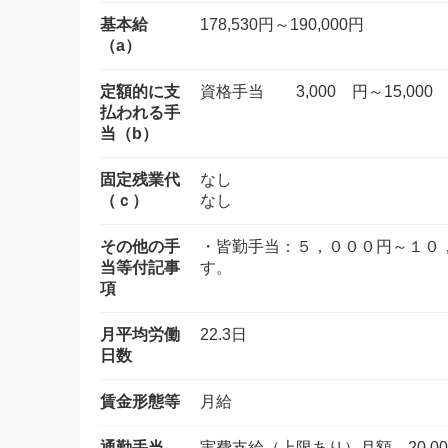
基本給
178,530円～190,000円
（a）
定額的に支
資格手当 3,000 円～15,000
払われる手
当（b）
固定残業代
なし
（ｃ）
なし
その他の手
・皆勤手当：５，０００円～１０
当等付記事
す。
項
月平均労働
22.3日
日数
賃金形態等
月給
通勤手当
実費支給（上限あり）月額 20,00