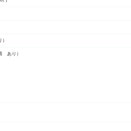
り）
績 あり）