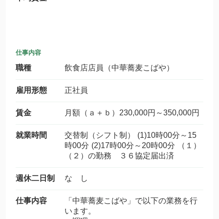
仕事内容
職種
飲食店店員（中華蕎麦こばや）
雇用形態
正社員
賃金
月額（ａ＋ｂ）230,000円～350,000円
就業時間
交替制（シフト制） (1)10時00分～15
時00分 (2)17時00分～20時00分 （１）
（２）の勤務 ３６協定届出済
週休二日制
な し
仕事内容
「中華蕎麦こばや」で以下の業務を行
います。