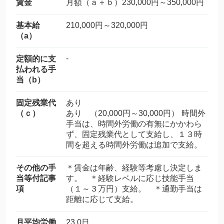
賃金
月額（ａ＋ｂ）230,000円～350,000円
基本給
210,000円～320,000円
（a）
-
定額的に支
払われる手
当（b）
固定残業代
あり
（ｃ）
あり （20,000円～30,000円） 時間外
手当は、時間外労働の有無にかかわら
ず、固定残業代として支給し、１３時
間を超える時間外労働は追加で支給。
その他の手
＊賃金は年齢、経験等考慮し決定しま
当等付記事
す。 ＊経験レベルに応じ技能手当
項
（１～３万円）支給。 ＊通勤手当は
距離に応じて支給。
月平均労働
23.0日