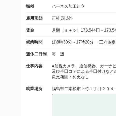
職種
ハーネス加工組立
雇用形態
正社員以外
賃金
月額（ａ＋ｂ）173,544円～173,5
就業時間
(1)8時30分～17時20分 ・三六協
週休二日制
毎 週
仕事内容
●監視カメラ、通信機器、カーナ
及び半田コテによる半田付けなど
変更範囲：変更なし
就業場所
福島県二本松市上竹１丁目２０４