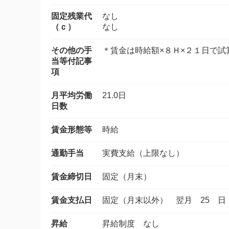
固定残業代
なし
（ｃ）
なし
その他の手
＊賃金は時給額×８Ｈ×２１日で
当等付記事
項
月平均労働
21.0日
日数
賃金形態等
時給
通勤手当
実費支給（上限なし）
賃金締切日
固定（月末）
賃金支払日
固定（月末以外） 翌月 25 日
昇給
昇給制度 なし