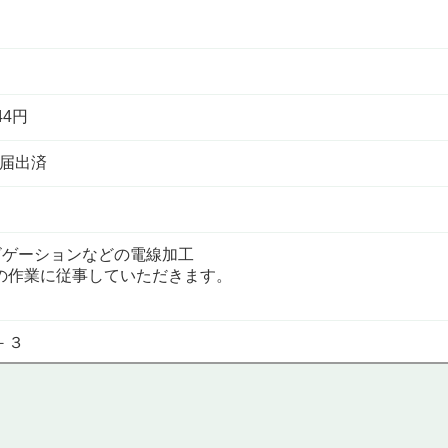
44円
定届出済
ビゲーションなどの電線加工
の作業に従事していただきます。
－３