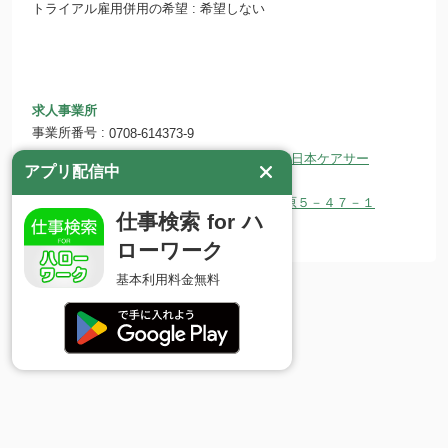
トライアル雇用併用の希望
希望しない
求人事業所
事業所番号
0708-614373-9
東日本ケアサービス株式会社 東日本ケアサー
事業所名
アプリ配信中
ビス二本松
所在地
〒964-0938 福島県二本松市安達ヶ原５－４７－１
仕事検索 for ハ
ホームページ
http://higashicare.jp/
ローワーク
基本利用料金無料