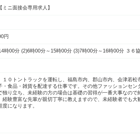
【ミニ面接会専用求人】
00円
時00分 (2)6時00分～15時00分 (3)7時00分～16時00分 ３
、１０トントラックを運転し、福島市内、郡山市内、会津若松
子・食品・雑貨を配達する仕事です。その他ファッションセン
で独り立ち、未経験の方の場合は基礎の習得が一番大事なので
、経験豊富な先輩が親切丁寧に教えますので、未経験者でも大
程度になります。