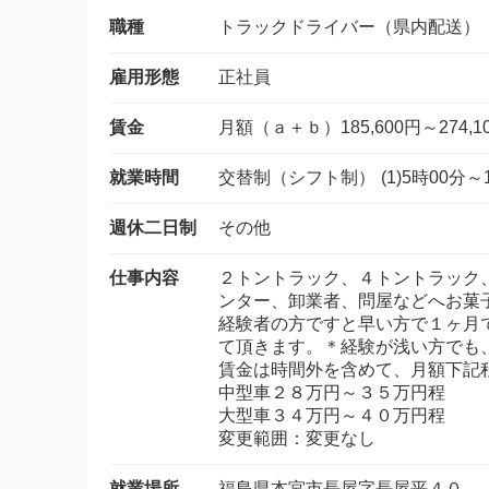
職種
トラックドライバー（県内配送）
雇用形態
正社員
賃金
月額（ａ＋ｂ）185,600円～274,1
就業時間
交替制（シフト制） (1)5時00分～14
週休二日制
その他
仕事内容
２トントラック、４トントラック
ンター、卸業者、問屋などへお菓
経験者の方ですと早い方で１ヶ月
て頂きます。＊経験が浅い方でも
賃金は時間外を含めて、月額下記
中型車２８万円～３５万円程
大型車３４万円～４０万円程
変更範囲：変更なし
就業場所
福島県本宮市長屋字長屋平４０