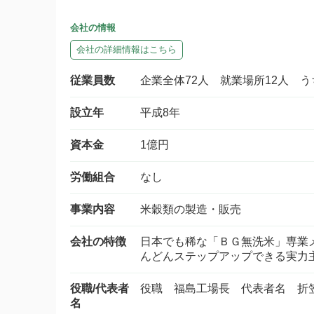
会社の情報
会社の詳細情報はこちら
従業員数
企業全体72人 就業場所12人 
設立年
平成8年
資本金
1億円
労働組合
なし
事業内容
米穀類の製造・販売
会社の特徴
日本でも稀な「ＢＧ無洗米」専業
んどんステップアップできる実力
役職/代表者
役職 福島工場長 代表者名 折
名