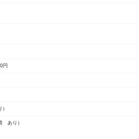
0円
り）
績 あり）