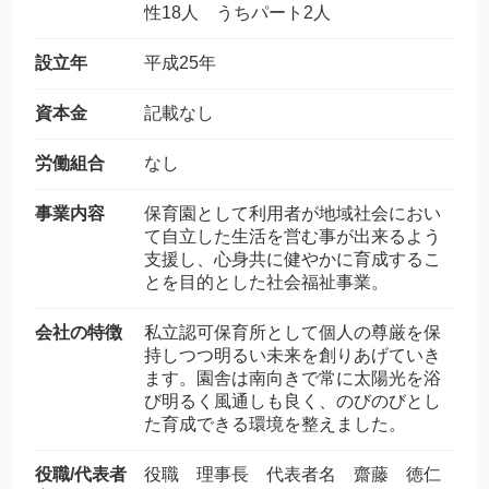
性18人 うちパート2人
設立年
平成25年
資本金
記載なし
労働組合
なし
事業内容
保育園として利用者が地域社会におい
て自立した生活を営む事が出来るよう
支援し、心身共に健やかに育成するこ
とを目的とした社会福祉事業。
会社の特徴
私立認可保育所として個人の尊厳を保
持しつつ明るい未来を創りあげていき
ます。園舎は南向きで常に太陽光を浴
び明るく風通しも良く、のびのびとし
た育成できる環境を整えました。
役職/代表者
役職 理事長 代表者名 齋藤 徳仁