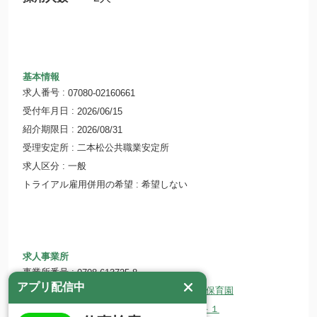
基本情報
求人番号
07080-02160661
受付年月日
2026/06/15
紹介期限日
2026/08/31
受理安定所
二本松公共職業安定所
求人区分
一般
トライアル雇用併用の希望
希望しない
求人事業所
事業所番号
0708-613725-8
アプリ配信中
事業所名
社会福祉法人 徳真会 ほうとく保育園
所在地
〒964-0985 福島県二本松市高田２－１