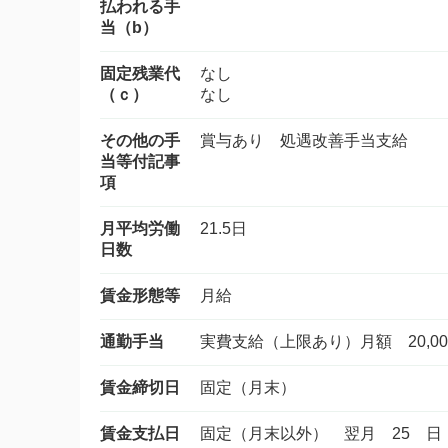
払われる手
当（b）
固定残業代
なし
（ｃ）
なし
その他の手
賞与あり 処遇改善手当支給
当等付記事
項
月平均労働
21.5日
日数
賃金形態等
月給
通勤手当
実費支給（上限あり）月額 20,00
賃金締切日
固定（月末）
賃金支払日
固定（月末以外） 翌月 25 日