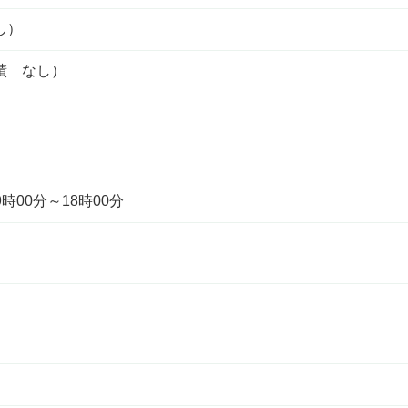
し）
績 なし）
時00分～18時00分