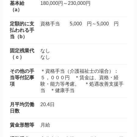
基本給
180,000円～230,000円
（a）
定額的に支
資格手当 5,000 円～5,000 円
払われる手
当（b）
固定残業代
なし
（ｃ）
なし
その他の手
＊資格手当（介護福祉士の場合）：
当等付記事
５，０００円 ＊賃金は、資格・経
項
験・能力等考慮。 ＊処遇改善支援手
当 ＊健康手当
月平均労働
20.4日
日数
賃金形態等
月給