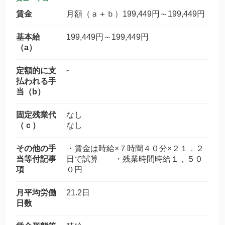
賃金
月額（ａ＋ｂ）199,449円～199,449円
基本給
199,449円～199,449円
（a）
-
定額的に支
払われる手
当（b）
固定残業代
なし
（ｃ）
なし
その他の手
・賃金は時給×７時間４０分×２１．２
当等付記事
日で試算 ・残業時間時給１，５０
項
０円
月平均労働
21.2日
日数