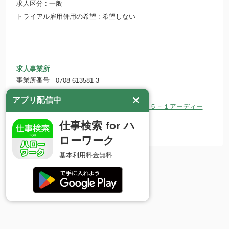
求人区分
一般
トライアル雇用併用の希望
希望しない
求人事業所
事業所番号
0708-613581-3
事業所名
株式会社 ＨＭＳ
アプリ配信中
〒964-0915 福島県二本松市金色４１５－１アーディー
所在地
２ １Ｆ
仕事検索 for ハ
ホームページ
https://hms2011.com/
ローワーク
基本利用料金無料