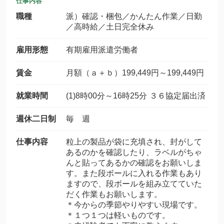
仕事内容
職種
派）確認・梱包／かんたん作業／日勤
／高時給／土日完全休み
雇用形態
有期雇用派遣労働者
賃金
月額（ａ＋ｂ）199,449円～199,449円
就業時間
(1)8時00分～16時25分 ３６協定届出済
週休二日制
毎 週
仕事内容
粒上の製品が袋に充填され、封がして
あるのかを確認したり、ラベルがちゃ
んと貼ってあるかの確認をお願いしま
す。また段ボールに入れる作業もあり
ますので、段ボールを組み立てていた
だく作業もお願いします。
＊今からの季節やりやすい現場です。
＊１つ１つは軽いものです。