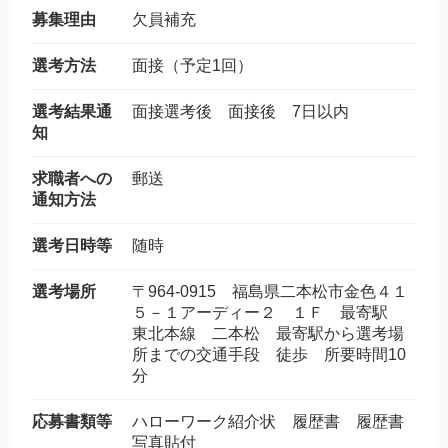
募集理由
欠員補充
選考方法
面接（予定1回）
選考結果通
面接選考後 面接後 7日以内
知
求職者への
郵送
通知方法
選考日時等
随時
選考場所
〒964-0915 福島県二本松市金色４１
５－１アーディー２ １Ｆ 最寄駅
東北本線 二本松 最寄駅から選考場
所までの交通手段 徒歩 所要時間10
分
応募書類等
ハローワーク紹介状 履歴書 履歴書
写真貼付