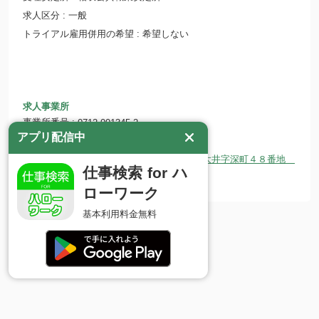
求人区分
一般
トライアル雇用併用の希望
希望しない
求人事業所
事業所番号
0712-001345-2
アプリ配信中
事業所名
株式会社 中里工務店
所在地
〒979-2103 福島県南相馬市小高区大井字深町４８番地
仕事検索 for ハ
ホームページ
http://www.nakazatok.jp
ローワーク
基本利用料金無料