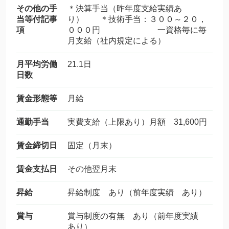
その他の手
＊決算手当（昨年度支給実績あ
当等付記事
り） ＊技術手当：３００～２０，
項
０００円 一資格毎に毎
月支給（社内規定による）
月平均労働
21.1日
日数
賃金形態等
月給
通勤手当
実費支給（上限あり）月額 31,600円
賃金締切日
固定（月末）
賃金支払日
その他翌月末
昇給
昇給制度 あり（前年度実績 あり）
賞与
賞与制度の有無 あり（前年度実績
あり）