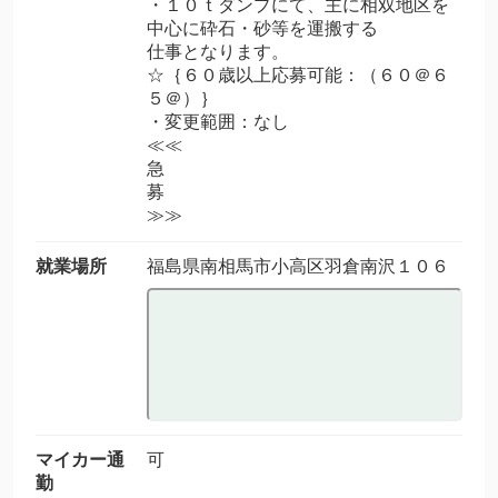
・１０ｔダンプにて、主に相双地区を
中心に砕石・砂等を運搬する
仕事となります。
☆｛６０歳以上応募可能：（６０＠６
５＠）｝
・変更範囲：なし
≪≪
急
募
≫≫
就業場所
福島県南相馬市小高区羽倉南沢１０６
マイカー通
可
勤