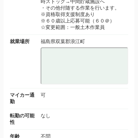
時ストック→中間貯蔵施設へ
・その他付随する作業を行います。
※資格取得支援制度あり
※６０歳以上応募可能（６０＠）
☆変更範囲：一般土木作業員
就業場所
福島県双葉郡浪江町
マイカー通
可
勤
転勤の可能
なし
性
年齢
不問