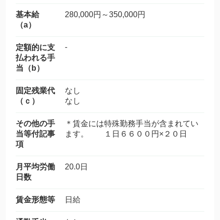
基本給
280,000円～350,000円
（a）
-
定額的に支
払われる手
当（b）
固定残業代
なし
（ｃ）
なし
その他の手
＊賃金には特殊勤務手当が含まれてい
当等付記事
ます。 １日６６００円×２０日
項
月平均労働
20.0日
日数
賃金形態等
日給