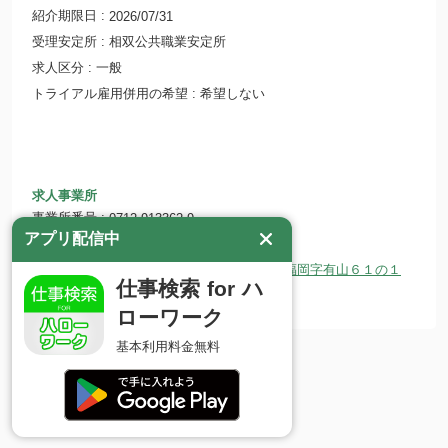
紹介期限日
2026/07/31
受理安定所
相双公共職業安定所
求人区分
一般
トライアル雇用併用の希望
希望しない
求人事業所
事業所番号
0712-913362-9
アプリ配信中
事業所名
片岡総建 株式会社
所在地
〒979-2131 福島県南相馬市小高区福岡字有山６１の１
仕事検索 for ハ
ホームページ
ローワーク
基本利用料金無料