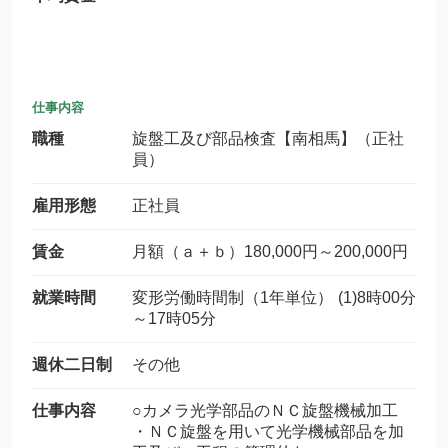
仕事内容
職種
旋盤工及び部品検査【南相馬】（正社
員）
雇用形態
正社員
賃金
月額（ａ＋ｂ）180,000円～200,000円
就業時間
変形労働時間制（1年単位） (1)8時00分
～17時05分
週休二日制
その他
仕事内容
○カメラ光学部品のＮＣ旋盤機械加工
・ＮＣ旋盤を用いて光学機械部品を加