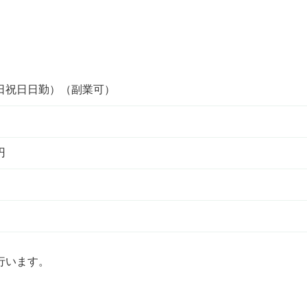
日祝日日勤）（副業可）
円
行います。