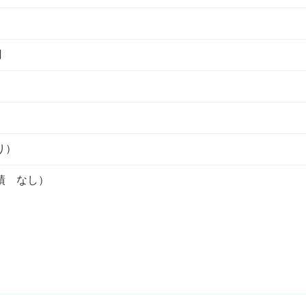
円
り）
績 なし）