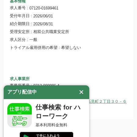
基本情報
求人番号
07120-01699461
受付年月日
2026/06/01
紹介期限日
2026/08/31
受理安定所
相双公共職業安定所
求人区分
一般
トライアル雇用併用の希望
希望しない
求人事業所
事業所番号
0712-000986-4
アプリ配信中
事業所名
株式会社 フローラ
所在地
〒975-0033 福島県南相馬市原町区高見町２丁目３０－６
仕事検索 for ハ
ホームページ
http://www.flora-g.co.jp/
ローワーク
基本利用料金無料