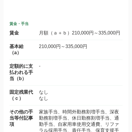
賃金・手当
賃金
月額（ａ＋ｂ）210,000円～335,000円
基本給
210,000円～335,000円
（a）
-
定額的に支
払われる手
当（b）
固定残業代
なし
（ｃ）
なし
その他の手
家族手当、時間外勤務割増手当、深夜
当等付記事
勤務割増手当、休日勤務割増手当、通
項
勤手当、自家用車使用交通費、リファ
ラル採用手当、責任手当、保育支援手