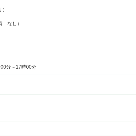
り）
績 なし）
00分～17時00分