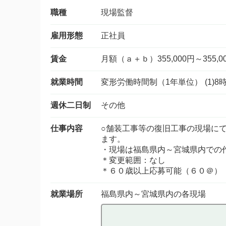
職種
現場監督
雇用形態
正社員
賃金
月額（ａ＋ｂ）355,000円～355,0
就業時間
変形労働時間制（1年単位） (1)8時
週休二日制
その他
仕事内容
○舗装工事等の復旧工事の現場に
ます。
・現場は福島県内～宮城県内での
＊変更範囲：なし
＊６０歳以上応募可能（６０＠）
就業場所
福島県内～宮城県内の各現場