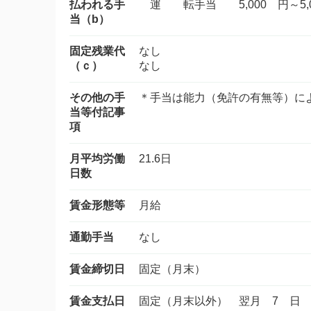
払われる手
運 転手当 5,000 円～5,0
当（b）
固定残業代
なし
（ｃ）
なし
その他の手
＊手当は能力（免許の有無等）に
当等付記事
項
月平均労働
21.6日
日数
賃金形態等
月給
通勤手当
なし
賃金締切日
固定（月末）
賃金支払日
固定（月末以外） 翌月 7 日