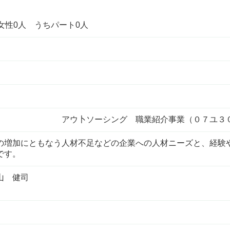
女性0人 うちパート0人
２４） アウ卜ソーシング 職業紹介事業（０７ユ３０
の増加にともなう人材不足などの企業への人材ニーズと、経験
です。
山 健司