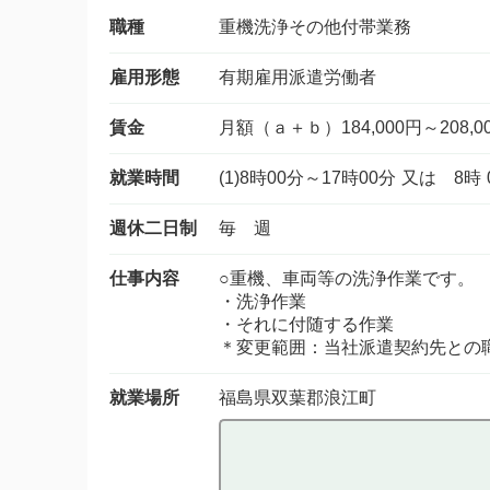
職種
重機洗浄その他付帯業務
雇用形態
有期雇用派遣労働者
賃金
月額（ａ＋ｂ）184,000円～208,0
就業時間
(1)8時00分～17時00分 又は
週休二日制
毎 週
仕事内容
○重機、車両等の洗浄作業です。
・洗浄作業
・それに付随する作業
＊変更範囲：当社派遣契約先との
就業場所
福島県双葉郡浪江町