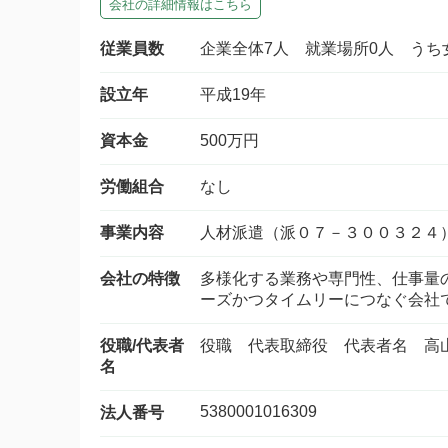
会社の詳細情報はこちら
従業員数
企業全体7人 就業場所0人 うち
設立年
平成19年
資本金
500万円
労働組合
なし
事業内容
人材派遣（派０７－３００３
会社の特徴
多様化する業務や専門性、仕事量
ーズかつタイムリーにつなぐ会社
役職/代表者
役職 代表取締役 代表者名 高
名
5380001016309
法人番号