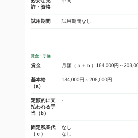
必要な免
不問
許・資格
試用期間
試用期間なし
賃金・手当
賃金
月額（ａ＋ｂ）184,000円～208,0
基本給
184,000円～208,000円
（a）
-
定額的に支
払われる手
当（b）
固定残業代
なし
（ｃ）
なし