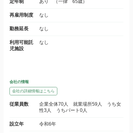
定年制
あり （一律 65歳）
再雇用制度
なし
勤務延長
なし
利用可能託
なし
児施設
会社の情報
会社の詳細情報はこちら
従業員数
企業全体70人 就業場所59人 うち女
性3人 うちパート0人
設立年
令和6年