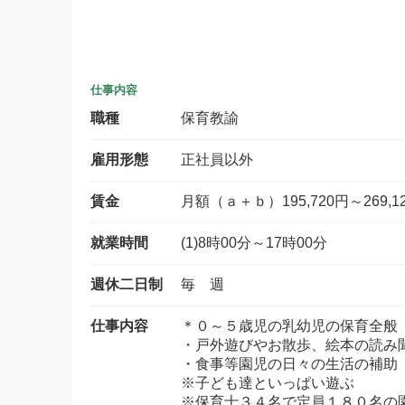
仕事内容
職種
保育教諭
雇用形態
正社員以外
賃金
月額（ａ＋ｂ）195,720円～269,1
就業時間
(1)8時00分～17時00分
週休二日制
毎 週
仕事内容
＊０～５歳児の乳幼児の保育全般
・戸外遊びやお散歩、絵本の読み
・食事等園児の日々の生活の補助
※子ども達といっぱい遊ぶ
※保育士３４名で定員１８０名の