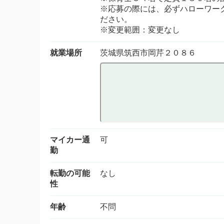
※応募の際には、必ずハローワー
ださい。
※変更範囲：変更なし
就業場所
茨城県筑西市岡芹２０８６
マイカー通
可
勤
転勤の可能
なし
性
年齢
不問