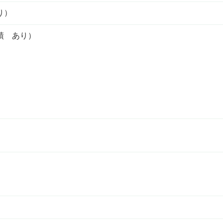
り）
績 あり）