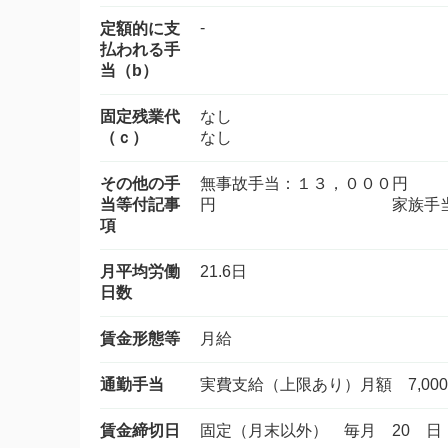
-
定額的に支
払われる手
当（b）
固定残業代
なし
（ｃ）
なし
その他の手
無事故手当：１３，
当等付記事
円 家族手当：５，
項
月平均労働
21.6日
日数
賃金形態等
月給
通勤手当
実費支給（上限あり）月額 7,00
賃金締切日
固定（月末以外） 毎月 20 日