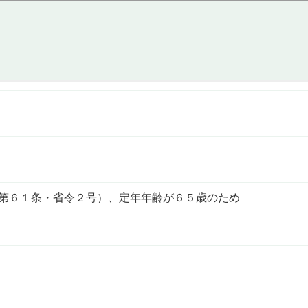
（第６１条・省令２号）、定年年齢が６５歳のため