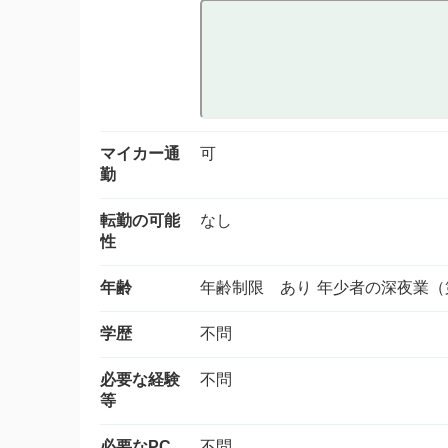
マイカー通
可
勤
転勤の可能
なし
性
年齢
年齢制限 あり 年少者の深夜業
学歴
不問
必要な経験
不問
等
必要なPC
不問