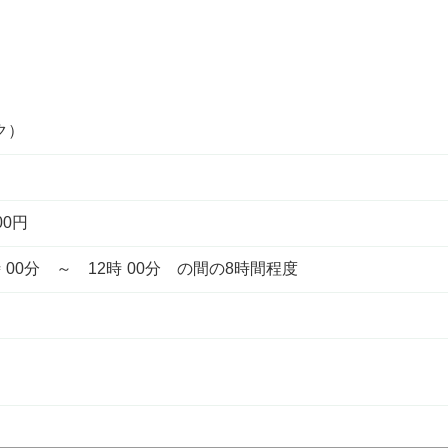
ク）
00円
3時 00分 ～ 12時 00分 の間の8時間程度