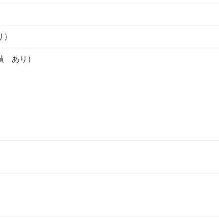
り）
績 あり）