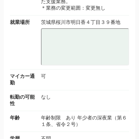
た支援業務。
＊業務の変更範囲：変更無し
就業場所
茨城県桜川市明日香４丁目３９番地
マイカー通
可
勤
転勤の可能
なし
性
年齢
年齢制限 あり 年少者の深夜業（第６
１条、省令２号）
学歴
不問