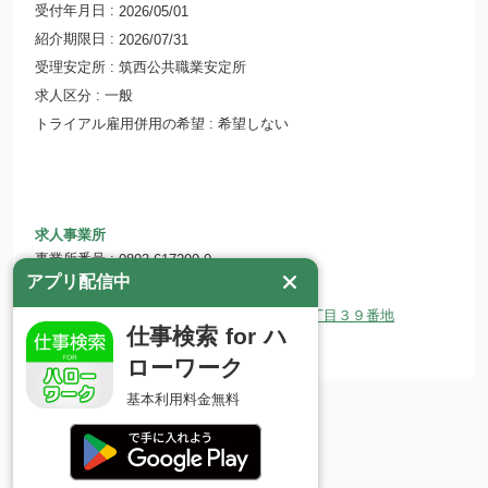
受付年月日
2026/05/01
紹介期限日
2026/07/31
受理安定所
筑西公共職業安定所
求人区分
一般
トライアル雇用併用の希望
希望しない
求人事業所
事業所番号
0803-617290-0
アプリ配信中
事業所名
社会福祉法人無双
所在地
〒309-1216 茨城県桜川市明日香４丁目３９番地
仕事検索 for ハ
ホームページ
abilityism.company-guide.jp/
ローワーク
基本利用料金無料