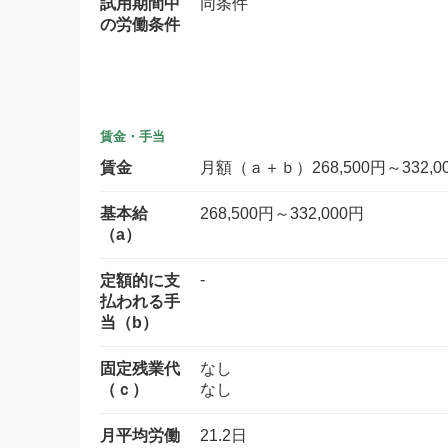
試用期間中
同条件
の労働条件
賃金・手当
賃金
月額（ａ＋ｂ）268,500円～332,0
基本給
268,500円～332,000円
（a）
-
定額的に支
払われる手
当（b）
固定残業代
なし
（ｃ）
なし
月平均労働
21.2日