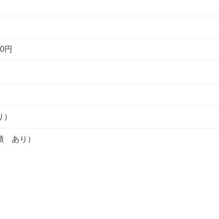
0円
り）
績 あり）