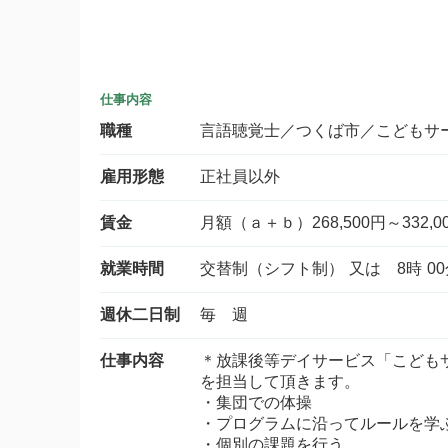
仕事内容
職種
言語聴覚士／つくば市／こどもサ
雇用形態
正社員以外
賃金
月額（ａ＋ｂ）268,500円～332,0
就業時間
交替制（シフト制） 又は 8時 00
週休二日制
毎 週
仕事内容
＊放課後等デイサービス「こども
を担当して頂きます。
・集団での体操
・プログラムに沿ってルールを学
・個別の課題を行う