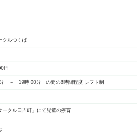
ークルつくば
00円
分 ～ 19時 00分 の間の8時間程度 シフト制
サークル日吉町」にて児童の療育
ぶ