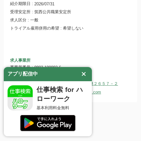
紹介期限日
2026/07/31
受理安定所
筑西公共職業安定所
求人区分
一般
トライアル雇用併用の希望
希望しない
求人事業所
事業所番号
0803-100092-6
アプリ配信中
事業所名
株式会社 新榮電設工業
所在地
〒307-0007 茨城県結城市大字小田林２６５７－２
仕事検索 for ハ
ホームページ
http://shineidensetsukougyou.com
ローワーク
基本利用料金無料