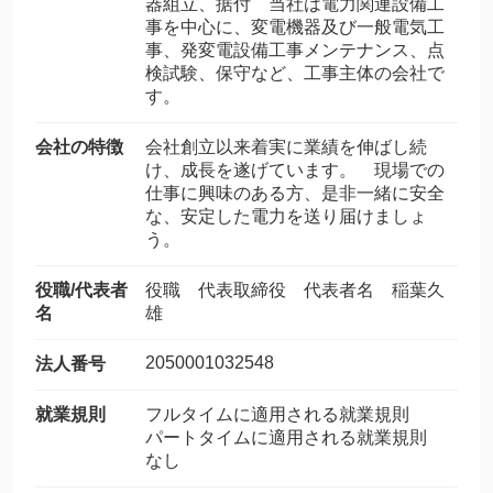
器組立、据付 当社は電力関連設備工
事を中心に、変電機器及び一般電気工
事、発変電設備工事メンテナンス、点
検試験、保守など、工事主体の会社で
す。
会社の特徴
会社創立以来着実に業績を伸ばし続
け、成長を遂げています。 現場での
仕事に興味のある方、是非一緒に安全
な、安定した電力を送り届けましょ
う。
役職/代表者
役職 代表取締役 代表者名 稲葉久
名
雄
2050001032548
法人番号
就業規則
フルタイムに適用される就業規則
パートタイムに適用される就業規則
なし