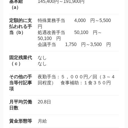
基本給
145,400円～191,900円
（a）
定額的に支
特殊業務手当 4,000 円～5,500
払われる手
円
当（b）
処遇改善手当 50,100 円～
50,100 円
会議手当 1,750 円～3,500 円
固定残業代
なし
（ｃ）
なし
その他の手
夜勤手当：５，０００円／回（３～４
当等付記事
回程度） 食事補助：１食３５０円
項
月平均労働
20.8日
日数
賃金形態等
月給