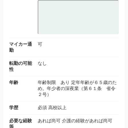
マイカー通
可
勤
転勤の可能
なし
性
年齢
年齢制限 あり 定年年齢が６５歳のた
め。年少者の深夜業（第６１条 省令
２号）
学歴
必須 高校以上
必要な経験
あれば尚可 介護の経験があれば尚可
等