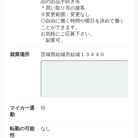
品の出品手続き等
＊買い取り等の接客
※変更範囲：変更なし
◎自由に働く時間や曜日を決めて働く
ことができます。
お気軽にご応募下さい。
「副業可」
就業場所
茨城県結城市結城１３４４０
マイカー通
可
勤
転勤の可能
なし
性