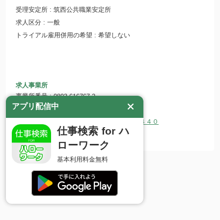
受理安定所
筑西公共職業安定所
求人区分
一般
トライアル雇用併用の希望
希望しない
求人事業所
事業所番号
0803-616767-2
アプリ配信中
事業所名
株式会社 近江屋
所在地
〒307-0001 茨城県結城市結城１３４４０
仕事検索 for ハ
ホームページ
www.oumiyakosen.jp
ローワーク
基本利用料金無料